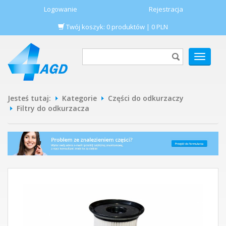
Logowanie
Rejestracja
Twój koszyk:
0
produktów
|
0
PLN
POKAŻ
MENU
Jesteś tutaj:
Kategorie
Części do odkurzaczy
Filtry do odkurzacza