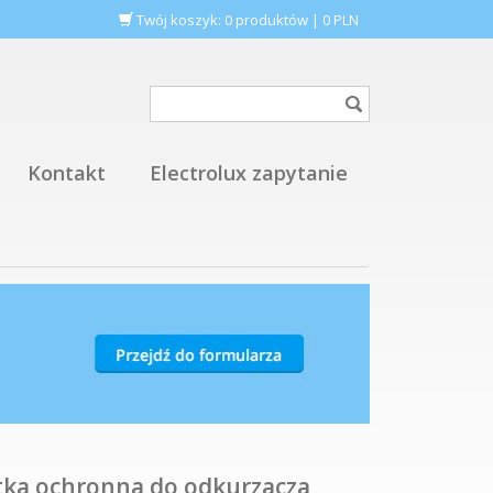
Twój koszyk:
0
produktów
|
0
PLN
Kontakt
Electrolux zapytanie
atka ochronna do odkurzacza