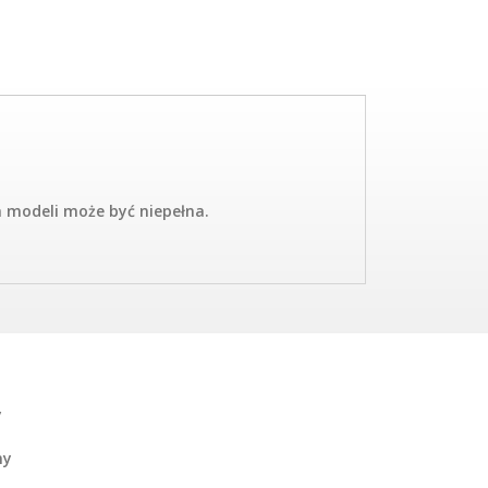
ta modeli może być niepełna.
y
ny