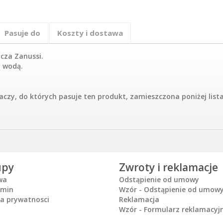
Pasuje do
Koszty i dostawa
acza Zanussi.
ą wodą.
czy, do których pasuje ten produkt, zamieszczona poniżej lis
upy
Zwroty i reklamacje
wa
Odstąpienie od umowy
amin
Wzór - Odstąpienie od umow
ka prywatnosci
Reklamacja
Wzór - Formularz reklamacyj