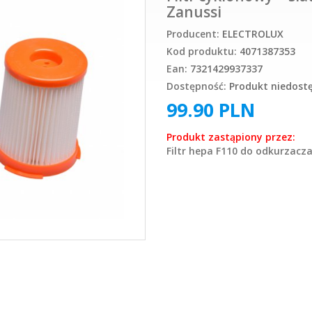
Zanussi
Producent:
ELECTROLUX
Kod produktu:
4071387353
Ean:
7321429937337
Dostępność:
Produkt niedost
99.90
PLN
Produkt zastąpiony przez:
Filtr hepa F110 do odkurzac