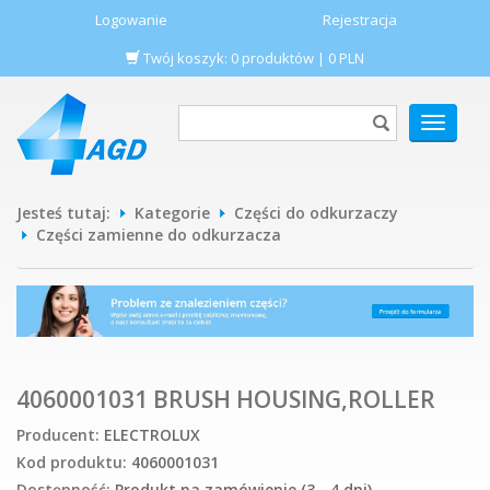
Logowanie
Rejestracja
Twój koszyk:
0
produktów
|
0
PLN
POKAŻ
MENU
Jesteś tutaj:
Kategorie
Części do odkurzaczy
Części zamienne do odkurzacza
4060001031 BRUSH HOUSING,ROLLER
Producent:
ELECTROLUX
Kod produktu:
4060001031
Dostępność:
Produkt na zamówienie (3 - 4 dni)