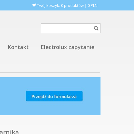
Twój koszyk:
0
produktów
|
0
PLN
Kontakt
Electrolux zapytanie
karnika