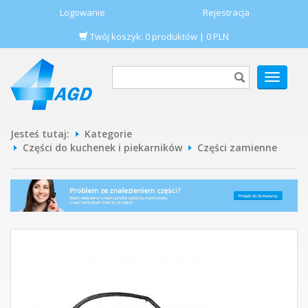
Logowanie
Rejestracja
Twój koszyk:
0
produktów
|
0
PLN
POKAŻ
MENU
Jesteś tutaj:
Kategorie
Części do kuchenek i piekarników
Części zamienne