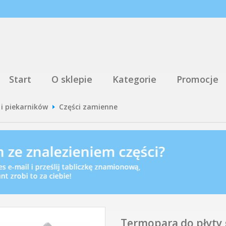
Start
O sklepie
Kategorie
Promocje
 i piekarników
Części zamienne
Termopara do płyty 