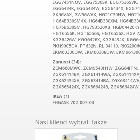
EGG7451NOV, EGG7536SK, EGG7536SVK, 
EGG6434K, EGG6434W, EGG6434X, EGG74
GK56VAX, GW56WAX, HG21C30NW, HG21C
HG64B330SM/IX, HG64B330XM, HG64B33
HG75B530SM, HG79B520XB, HGB64420KYK
HGT6556K, HGT6556S, HGT6556X, HGV 73
KGG6426W, KGG6426X, KGG6434K, KGG64
PKH90C5OX, PT632N, RL 34110, RKG200
EKM60300OW, EKM60308OW, EKM96130
Zanussi (34):
ZCM660MWC, ZCM9540H1W, ZGG64ITN, Z
ZGX61414BA, ZGX61414WA, ZGX61414XA,
ZGX62434XA, ZGX63414BA, ZGX63414WA,
ZGX565424X, ZGX566424B, ZGX566424W
IKEA (1):
FHGA5K 702-007-03
Nasi klienci wybrali także