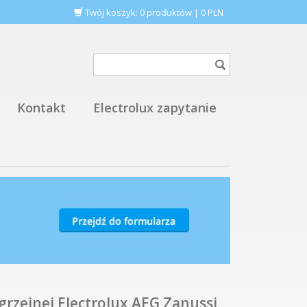
Twój koszyk:
0
produktów
|
0
PLN
Kontakt
Electrolux zapytanie
grzejnej Electrolux AEG Zanussi