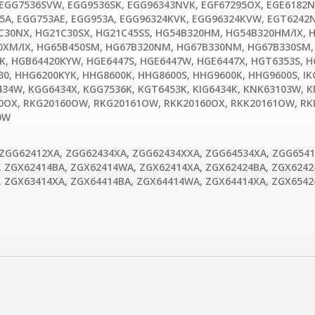
EGG7536SVW, EGG9536SK, EGG96343NVK, EGF67295OX, EGE6182N
5A, EGG753AE, EGG953A, EGG96324KVK, EGG96324KVW, EGT6242N
30NX, HG21C30SX, HG21C45SS, HG54B320HM, HG54B320HM/IX, 
0XM/IX, HG65B450SM, HG67B320NM, HG67B330NM, HG67B330SM
, HGB64420KYW, HGE6447S, HGE6447W, HGE6447X, HGT6353S, H
0, HHG6200KYK, HHG8600K, HHG8600S, HHG9600K, HHG9600S, IK
34W, KGG6434X, KGG7536K, KGT6453K, KIG6434K, KNK63103W, K
60OX, RKG20160OW, RKG20161OW, RKK20160OX, RKK20161OW, RK
0W
GG62412XA, ZGG62434XA, ZGG62434XXA, ZGG64534XA, ZGG6541
 ZGX62414BA, ZGX62414WA, ZGX62414XA, ZGX62424BA, ZGX6242
 ZGX63414XA, ZGX64414BA, ZGX64414WA, ZGX64414XA, ZGX6542