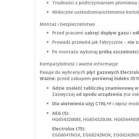
Trudności z podtrzymaniem płomienia 
Widoczne uszkodzenia/utlenienie końc
Montaż i bezpieczeństwo
Przed pracami
zakręć dopływ gazu
i
od
Prowadź przewód jak fabrycznie –
nie z
Po montażu wykonaj
próbę szczelności
Kompatybilność i ważne informacje
Pasuje do wybranych
płyt gazowych Electrolu
Ważne:
przed zakupem
porównaj indeks 357
Gdzie znaleźć tabliczkę znamionową w 
Zazwyczaj
od spodu urządzenia
(na osł
Dla ułatwienia użyj CTRL+F
i wpisz mod
AEG (5):
HG654320NM, HG654320UM, HG654440S
Electrolux (75):
EGG6041NOX, EGG6242NOK, EGG6242NO