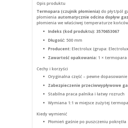
Opis produktu
Termopara (czujnik płomienia)
do płyt/pól g
płomienia
automatycznie odcina dopływ ga
płomienia we właściwej temperaturze końców
Indeks (kod produktu): 3570653067
Długość:
500 mm
Producent:
Electrolux (grupa: Electrolu
Zawartość opakowania:
1 × termopara
Cechy i korzyści
Oryginalna część – pewne dopasowanie 
Zabezpieczenie przeciwwypływowe ga
Stabilna praca palnika i łatwy rozruch
Wymiana 1:1 w miejsce zużytej termop
Kiedy wymienić
Płomień gaśnie po puszczeniu pokrętła