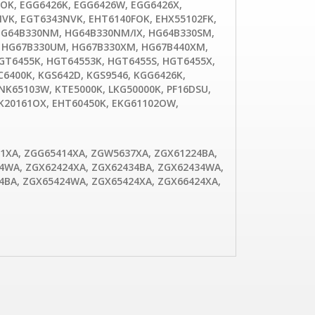
OK, EGG6426K, EGG6426W, EGG6426X,
VK, EGT6343NVK, EHT6140FOK, EHX55102FK,
HG64B330NM, HG64B330NM/IX, HG64B330SM,
, HG67B330UM, HG67B330XM, HG67B440XM,
GT6455K, HGT64553K, HGT6455S, HGT6455X,
C6400K, KGS642D, KGS9546, KGG6426K,
NK65103W, KTE5000K, LKG50000K, PF16DSU,
K20161OX, EHT60450K, EKG61102OW,
1XA, ZGG65414XA, ZGW5637XA, ZGX61224BA,
4WA, ZGX62424XA, ZGX62434BA, ZGX62434WA,
4BA, ZGX65424WA, ZGX65424XA, ZGX66424XA,