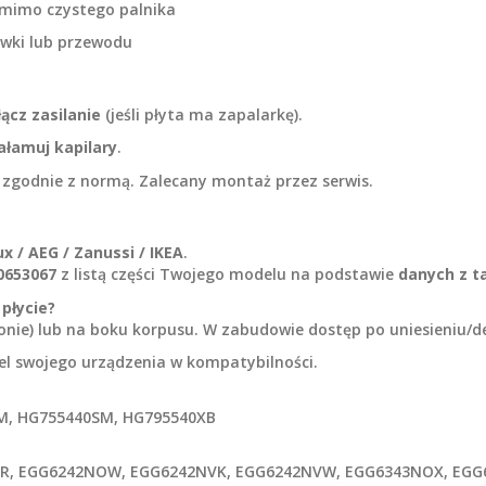
mimo czystego palnika
ówki lub przewodu
łącz zasilanie
(jeśli płyta ma zapalarkę).
ałamuj kapilary
.
zgodnie z normą. Zalecany montaż przez serwis.
x / AEG / Zanussi / IKEA
.
0653067
z listą części Twojego modelu na podstawie
danych z t
płycie?
onie) lub na boku korpusu. W zabudowie dostęp po uniesieniu/d
el swojego urządzenia w kompatybilności.
M, HG755440SM, HG795540XB
R, EGG6242NOW, EGG6242NVK, EGG6242NVW, EGG6343NOX, EGG