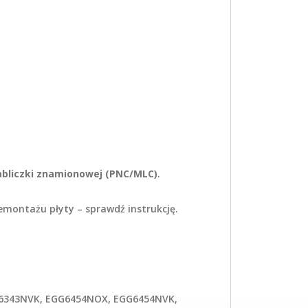
abliczki znamionowej (PNC/MLC)
.
emontażu płyty – sprawdź instrukcję.
6343NVK, EGG6454NOX, EGG6454NVK,