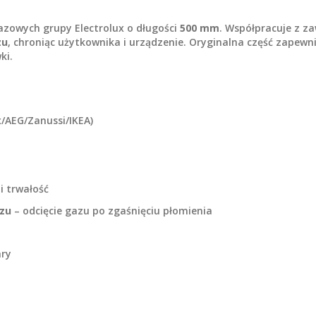
azowych grupy Electrolux o długości
500 mm
. Współpracuje z z
zu
, chroniąc użytkownika i urządzenie. Oryginalna część zapewn
ki.
x/AEG/Zanussi/IKEA)
i trwałość
zu
– odcięcie gazu po zgaśnięciu płomienia
ary