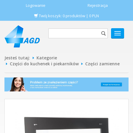
Logowanie
Rejestracja
Twój koszyk:
0
produktów
|
0
PLN
POKAŻ
MENU
Jesteś tutaj:
Kategorie
Części do kuchenek i piekarników
Części zamienne