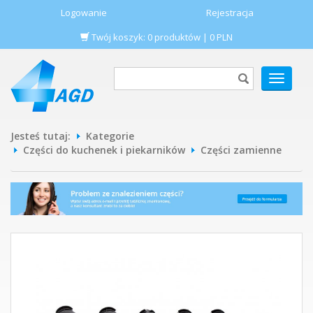
Logowanie
Rejestracja
Twój koszyk:
0
produktów
|
0
PLN
POKAŻ
MENU
Jesteś tutaj:
Kategorie
Części do kuchenek i piekarników
Części zamienne