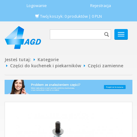
Logowanie
Rejestracja
Twój koszyk:
0
produktów
|
0
PLN
POKAŻ
MENU
Jesteś tutaj:
Kategorie
Części do kuchenek i piekarników
Części zamienne