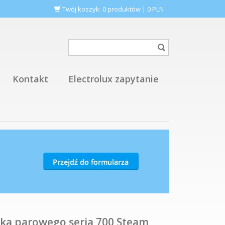
Twój koszyk:
0
produktów
|
0
PLN
Kontakt
Electrolux zapytanie
ka parowego seria 700 Steam