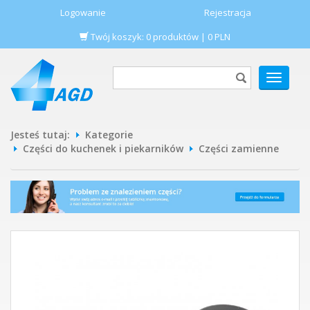
Logowanie
Rejestracja
Twój koszyk:
0
produktów
|
0
PLN
POKAŻ
MENU
Jesteś tutaj:
Kategorie
Części do kuchenek i piekarników
Części zamienne