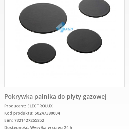
Pokrywka palnika do płyty gazowej
Producent:
ELECTROLUX
Kod produktu:
50247380004
Ean:
7321427265852
Dostępność:
Wysyłka w ciągu 24 h