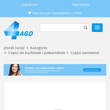
Logowanie
Rejestracja
Twój koszyk:
0
produktów
|
0
PLN
POKAŻ
MENU
Jesteś tutaj:
Kategorie
Części do kuchenek i piekarników
Części zamienne