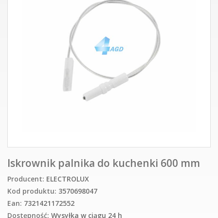
Iskrownik palnika do kuchenki 600 mm
Producent:
ELECTROLUX
Kod produktu:
3570698047
Ean:
7321421172552
Dostępność:
Wysyłka w ciągu 24 h