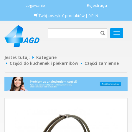
Logowanie
Rejestracja
Twój koszyk:
0
produktów
|
0
PLN
POKAŻ
MENU
Jesteś tutaj:
Kategorie
Części do kuchenek i piekarników
Części zamienne