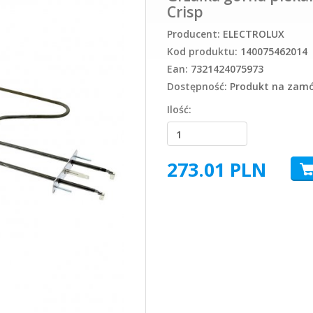
Crisp
Producent:
ELECTROLUX
Kod produktu:
140075462014
Ean:
7321424075973
Dostępność:
Produkt na zamów
Ilość:
273.01
PLN