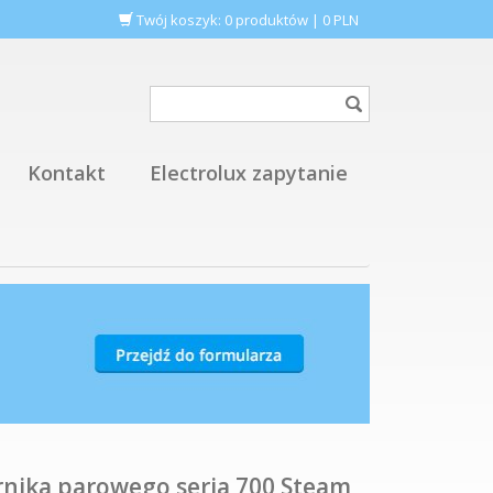
Twój koszyk:
0
produktów
|
0
PLN
Kontakt
Electrolux zapytanie
rnika parowego seria 700 Steam