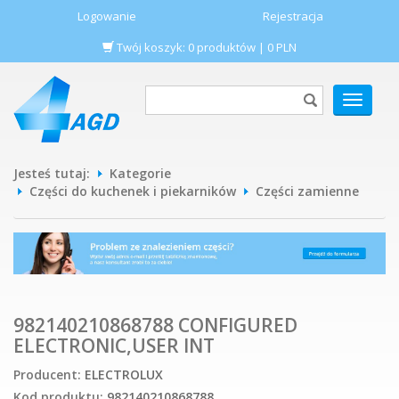
Logowanie
Rejestracja
Twój koszyk:
0
produktów
|
0
PLN
POKAŻ
MENU
Jesteś tutaj:
Kategorie
Części do kuchenek i piekarników
Części zamienne
982140210868788 CONFIGURED
ELECTRONIC,USER INT
Producent:
ELECTROLUX
Kod produktu:
982140210868788