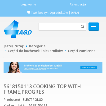
Logowanie
Rejestracja
Twój koszyk:
0
produktów
|
0
PLN
POKAŻ
MENU
Jesteś tutaj:
Kategorie
Części do kuchenek i piekarników
Części zamienne
5618150113 COOKING TOP WITH
FRAME,PROGRES
Producent:
ELECTROLUX
Kod produktu:
5618150113