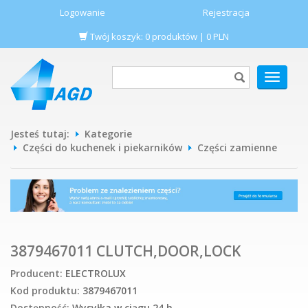
Logowanie
Rejestracja
Twój koszyk:
0
produktów
|
0
PLN
POKAŻ
MENU
Jesteś tutaj:
Kategorie
Części do kuchenek i piekarników
Części zamienne
3879467011 CLUTCH,DOOR,LOCK
Producent:
ELECTROLUX
Kod produktu:
3879467011
Dostępność:
Wysyłka w ciągu 24 h