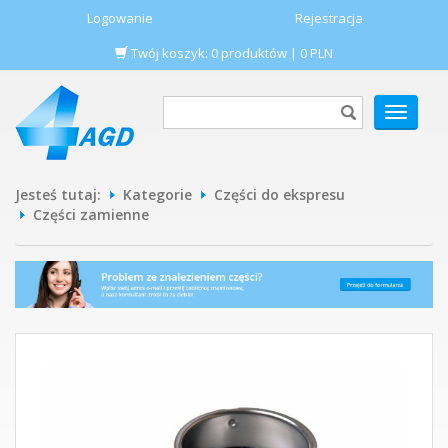
Logowanie
Rejestracja
Twój koszyk:
0
produktów
|
0
PLN
POKAŻ
MENU
Jesteś tutaj:
Kategorie
Części do ekspresu
Części zamienne