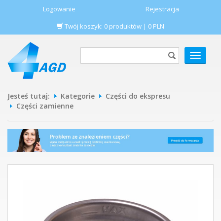
Logowanie
Rejestracja
Twój koszyk:
0
produktów
|
0
PLN
POKAŻ
MENU
Jesteś tutaj:
Kategorie
Części do ekspresu
Części zamienne