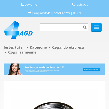
Logowanie
Rejestracja
Twój koszyk:
0
produktów
|
0
PLN
POKAŻ
MENU
Jesteś tutaj:
Kategorie
Części do ekspresu
Części zamienne