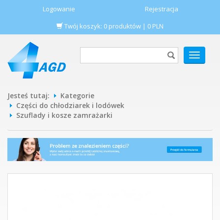
Logowanie
Rejestracja
Twój koszyk:
0
produktów
|
0
PLN
POKAŻ
MENU
Jesteś tutaj:
Kategorie
Części do chłodziarek i lodówek
Szuflady i kosze zamrażarki