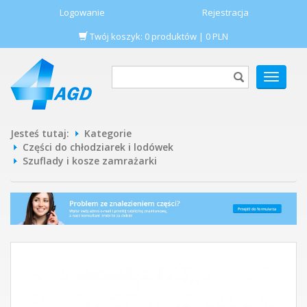
Logowanie
Rejestracja
Twój koszyk:
0
produktów
|
0
PLN
POKAŻ
MENU
Jesteś tutaj:
Kategorie
Części do chłodziarek i lodówek
Szuflady i kosze zamrażarki