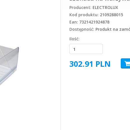
Producent:
ELECTROLUX
Kod produktu:
2109288015
Ean:
7321421924878
Dostępność:
Produkt na zamów
Ilość:
302.91
PLN