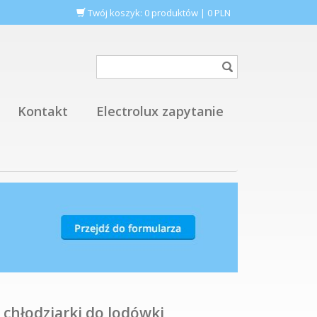
Twój koszyk:
0
produktów
|
0
PLN
Kontakt
Electrolux zapytanie
 chłodziarki do lodówki