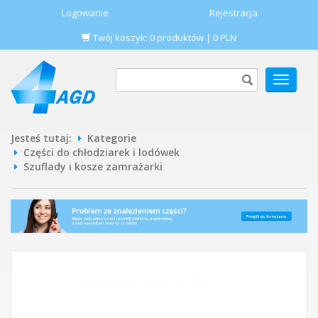
Logowanie
Rejestracja
Twój koszyk:
0
produktów
|
0
PLN
POKAŻ
MENU
Jesteś tutaj:
Kategorie
Części do chłodziarek i lodówek
Szuflady i kosze zamrażarki