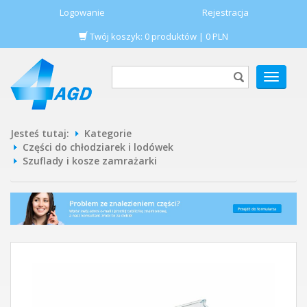
Logowanie
Rejestracja
Twój koszyk:
0
produktów
|
0
PLN
POKAŻ
MENU
Jesteś tutaj:
Kategorie
Części do chłodziarek i lodówek
Szuflady i kosze zamrażarki