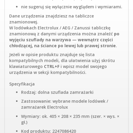
nie sugeruj się wyłącznie wyglądem i wymiarami.
Dane urządzenia znajdziesz na tabliczce
znamionowej.
W lodówkach Electrolux / AEG / Zanussi tabliczkę
znamionową z danymi urządzenia można znaleźć
po
wyjęciu szuflady na warzywa — wewnątrz części
chłodzącej, na ściance po lewej lub prawej stronie
.
Jeżeli w opisie produktu znajduje się lista
kompatybilnych modeli, dla ułatwienia użyj skrótu
klawiaturowego
CTRL+F
i wpisz model swojego
urządzenia w sekcji kompatybilności.
Specyfikacja
Rodzaj: dolna szuflada zamrażarki
Zastosowanie: wybrane modele lodówek /
zamrażarek Electrolux
Wymiary: ok. 405 × 208 × 235 mm (szer. × wys. ×
gł.)
Kod produktu: 2247086420