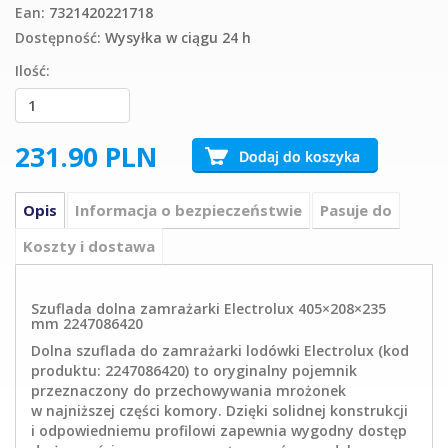
Ean:
7321420221718
Dostępność:
Wysyłka w ciągu 24 h
Ilość:
231.90
PLN
Opis
Informacja o bezpieczeństwie
Pasuje do
Koszty i dostawa
Szuflada dolna zamrażarki Electrolux 405×208×235
mm 2247086420
Dolna szuflada do zamrażarki lodówki Electrolux (kod
produktu: 2247086420) to oryginalny pojemnik
przeznaczony do przechowywania mrożonek
w najniższej części komory. Dzięki solidnej konstrukcji
i odpowiedniemu profilowi zapewnia wygodny dostęp