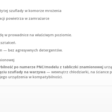
żytej szuflady w komorze mrożenia
acji powietrza w zamrażarce
dę w prowadnice na właściwym poziomie.
kształceń.
iem — bez agresywnych detergentów.
mionowej
bilność po numerze PNC/modelu z tabliczki znamionowej
urzą
ęciu szuflady na warzywa
— wewnątrz chłodziarki, na ściance 
jego urządzenia w kompatybilności.