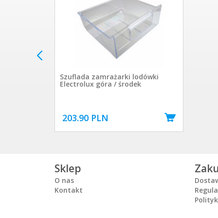
Szuflada zamrażarki lodówki
Electrolux góra / środek
203.90 PLN
Sklep
Zak
O nas
Dosta
Kontakt
Regul
Polity