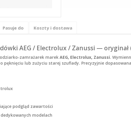
Pasuje do
Koszty i dostawa
odówki AEG / Electrolux / Zanussi — orygina
łodziarko-zamrażarek marek
AEG, Electrolux, Zanussi
. Wymienn
o pęknięciu lub zużyciu starej szuflady. Precyzyjnie dopasow
trolux
iające podgląd zawartości
w dedykowanych modelach