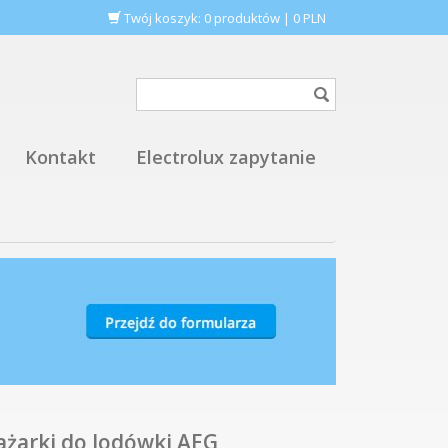
Twój koszyk:
0
produktów
|
0
PLN
Kontakt
Electrolux zapytanie
ażarki do lodówki AEG