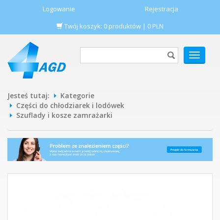
Logowanie
Rejestracja
Twój koszyk:
0
produktów
|
0
PLN
POKAŻ
MENU
Jesteś tutaj:
Kategorie
Części do chłodziarek i lodówek
Szuflady i kosze zamrażarki