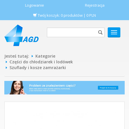
Logowanie
Rejestracja
Twój koszyk:
0
produktów
|
0
PLN
POKAŻ
MENU
Jesteś tutaj:
Kategorie
Części do chłodziarek i lodówek
Szuflady i kosze zamrażarki