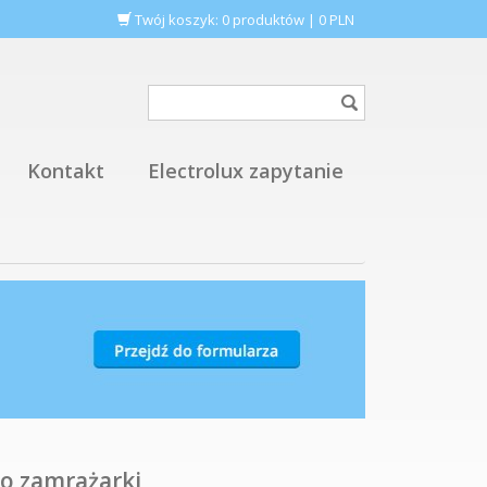
Twój koszyk:
0
produktów
|
0
PLN
Kontakt
Electrolux zapytanie
do zamrażarki