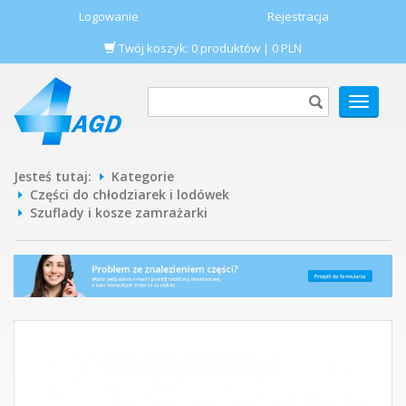
Logowanie
Rejestracja
Twój koszyk:
0
produktów
|
0
PLN
POKAŻ
MENU
Jesteś tutaj:
Kategorie
Części do chłodziarek i lodówek
Szuflady i kosze zamrażarki