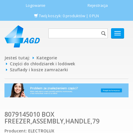
Logowanie
Rejestracja
Twój koszyk:
0
produktów
|
0
PLN
POKAŻ
MENU
Jesteś tutaj:
Kategorie
Części do chłodziarek i lodówek
Szuflady i kosze zamrażarki
8079145010 BOX
FREEZER,ASSEMBLY,HANDLE,79
Producent:
ELECTROLUX