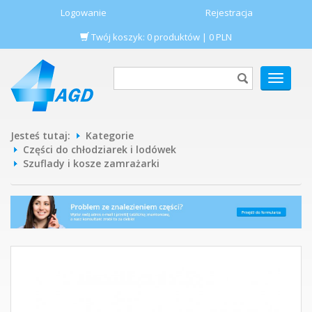
Logowanie
Rejestracja
Twój koszyk:
0
produktów
|
0
PLN
POKAŻ
MENU
Jesteś tutaj:
Kategorie
Części do chłodziarek i lodówek
Szuflady i kosze zamrażarki