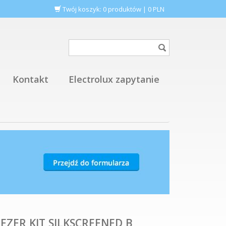
Twój koszyk:
0
produktów
|
0
PLN
Kontakt
Electrolux zapytanie
EZER,KIT,SILKSCREENED,B