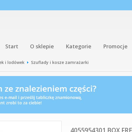
Start
O sklepie
Kategorie
Promocje
ek i lodówek
Szuflady i kosze zamrażarki
4055954301 BOX FRE