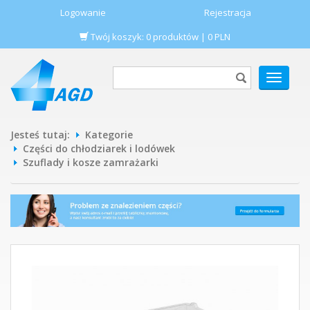
Logowanie
Rejestracja
Twój koszyk:
0
produktów
|
0
PLN
POKAŻ
MENU
Jesteś tutaj:
Kategorie
Części do chłodziarek i lodówek
Szuflady i kosze zamrażarki