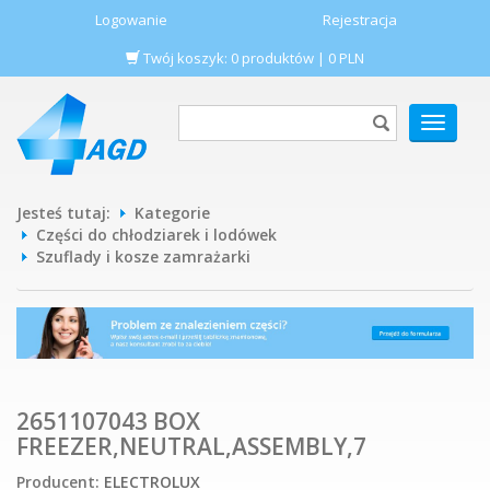
Logowanie
Rejestracja
Twój koszyk:
0
produktów
|
0
PLN
POKAŻ
MENU
Jesteś tutaj:
Kategorie
Części do chłodziarek i lodówek
Szuflady i kosze zamrażarki
2651107043 BOX
FREEZER,NEUTRAL,ASSEMBLY,7
Producent:
ELECTROLUX