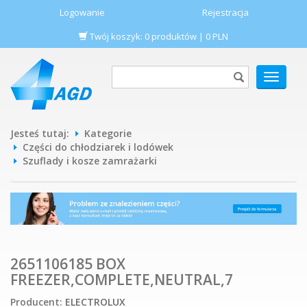
Logowanie
Rejestracja
Twój koszyk:
0
produktów
|
0
PLN
POKAŻ
MENU
Jesteś tutaj:
Kategorie
Części do chłodziarek i lodówek
Szuflady i kosze zamrażarki
2651106185 BOX
FREEZER,COMPLETE,NEUTRAL,7
Producent:
ELECTROLUX