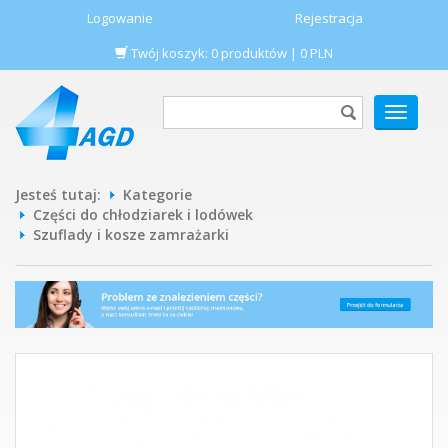
Logowanie
Rejestracja
Twój koszyk:
0
produktów
|
0
PLN
POKAŻ
MENU
Jesteś tutaj:
Kategorie
Części do chłodziarek i lodówek
Szuflady i kosze zamrażarki