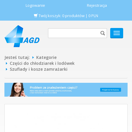
Logowanie
Rejestracja
Twój koszyk:
0
produktów
|
0
PLN
POKAŻ
MENU
Jesteś tutaj:
Kategorie
Części do chłodziarek i lodówek
Szuflady i kosze zamrażarki