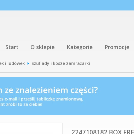
Start
O sklepie
Kategorie
Promocje
ek i lodówek
Szuflady i kosze zamrażarki
2247108182 BOX FR