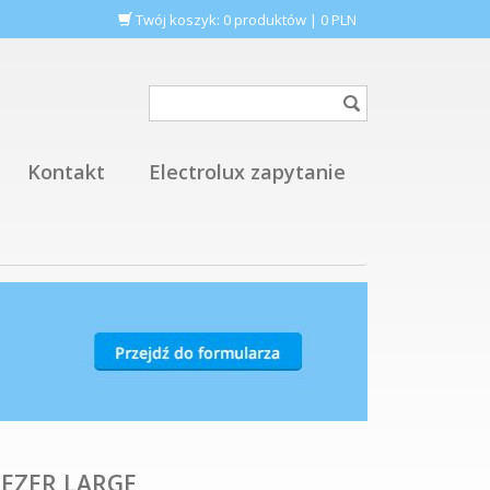
Twój koszyk:
0
produktów
|
0
PLN
Kontakt
Electrolux zapytanie
EEZER,LARGE