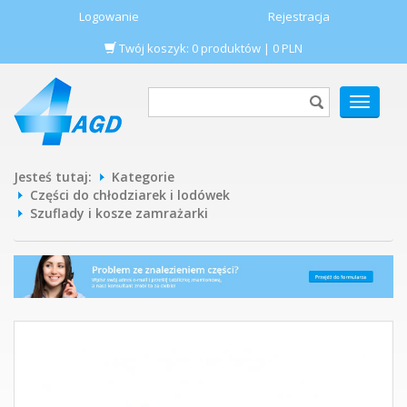
Logowanie
Rejestracja
Twój koszyk:
0
produktów
|
0
PLN
POKAŻ
MENU
Jesteś tutaj:
Kategorie
Części do chłodziarek i lodówek
Szuflady i kosze zamrażarki