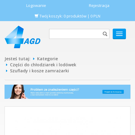
Logowanie
Rejestracja
Twój koszyk:
0
produktów
|
0
PLN
POKAŻ
MENU
Jesteś tutaj:
Kategorie
Części do chłodziarek i lodówek
Szuflady i kosze zamrażarki