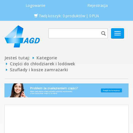
Logowanie
Rejestracja
Twój koszyk:
0
produktów
|
0
PLN
POKAŻ
MENU
Jesteś tutaj:
Kategorie
Części do chłodziarek i lodówek
Szuflady i kosze zamrażarki