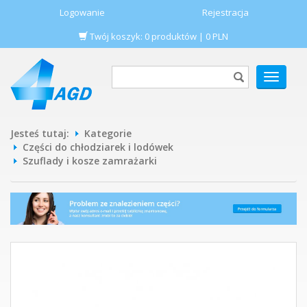
Logowanie
Rejestracja
Twój koszyk:
0
produktów
|
0
PLN
POKAŻ
MENU
Jesteś tutaj:
Kategorie
Części do chłodziarek i lodówek
Szuflady i kosze zamrażarki