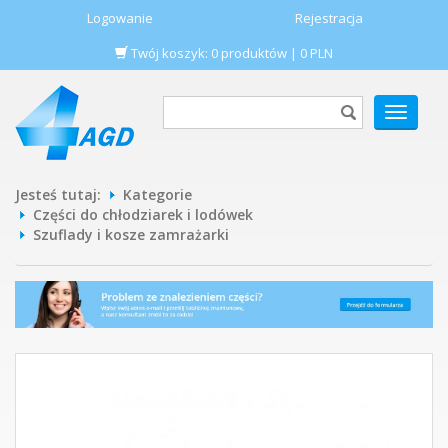
Logowanie
Rejestracja
Twój koszyk:
0
produktów
|
0
PLN
POKAŻ
MENU
Jesteś tutaj:
Kategorie
Części do chłodziarek i lodówek
Szuflady i kosze zamrażarki