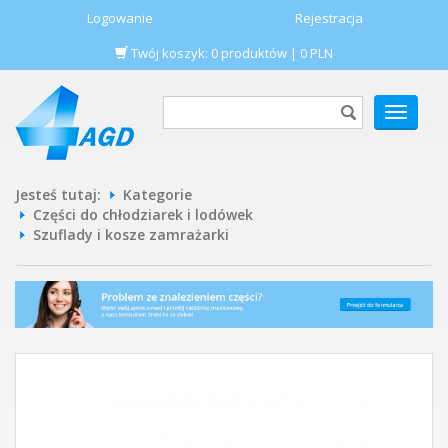
Logowanie
Rejestracja
Twój koszyk:
0
produktów
|
0
PLN
POKAŻ
MENU
Jesteś tutaj:
Kategorie
Części do chłodziarek i lodówek
Szuflady i kosze zamrażarki