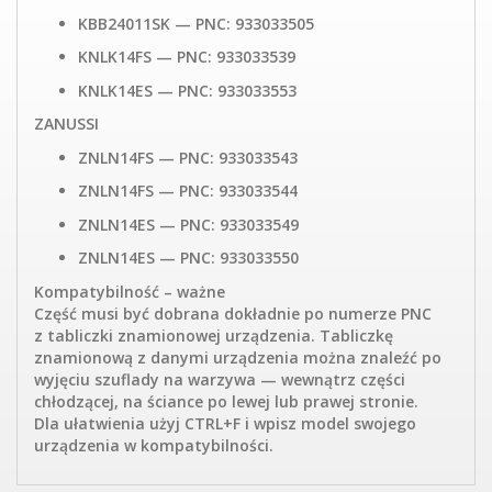
KBB24011SK — PNC: 933033505
KNLK14FS — PNC: 933033539
KNLK14ES — PNC: 933033553
ZANUSSI
ZNLN14FS — PNC: 933033543
ZNLN14FS — PNC: 933033544
ZNLN14ES — PNC: 933033549
ZNLN14ES — PNC: 933033550
Kompatybilność – ważne
Część musi być dobrana dokładnie po numerze PNC
z tabliczki znamionowej urządzenia. Tabliczkę
znamionową z danymi urządzenia można znaleźć po
wyjęciu szuflady na warzywa — wewnątrz części
chłodzącej, na ściance po lewej lub prawej stronie.
Dla ułatwienia użyj CTRL+F i wpisz model swojego
urządzenia w kompatybilności.