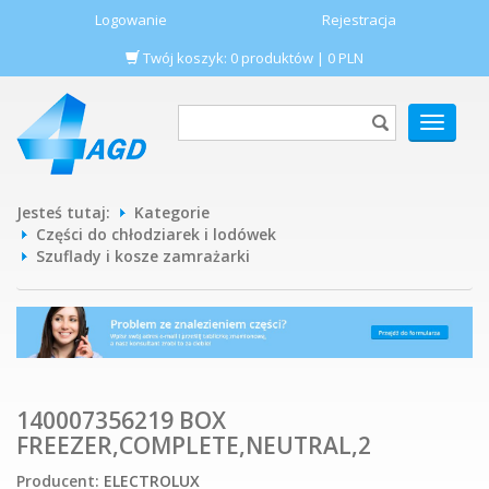
Logowanie
Rejestracja
Twój koszyk:
0
produktów
|
0
PLN
POKAŻ
MENU
Jesteś tutaj:
Kategorie
Części do chłodziarek i lodówek
Szuflady i kosze zamrażarki
140007356219 BOX
FREEZER,COMPLETE,NEUTRAL,2
Producent:
ELECTROLUX