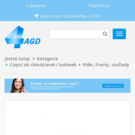
Logowanie
Rejestracja
Twój koszyk:
0
produktów
|
0
PLN
POKAŻ
MENU
Jesteś tutaj:
Kategorie
Części do chłodziarek i lodówek
Półki, fronty, szuflady