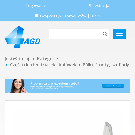
Logowanie
Rejestracja
Twój koszyk:
0
produktów
|
0
PLN
POKAŻ
MENU
Jesteś tutaj:
Kategorie
Części do chłodziarek i lodówek
Półki, fronty, szuflady