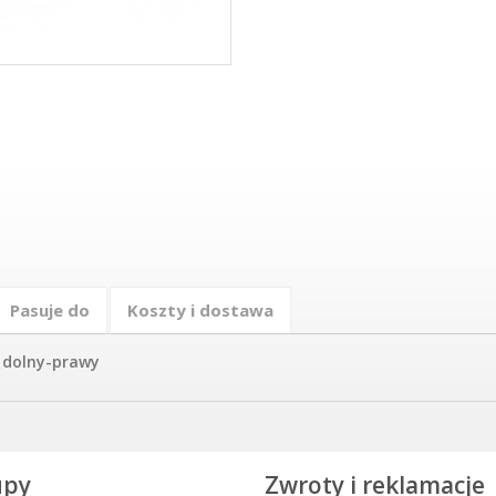
Pasuje do
Koszty i dostawa
 dolny-prawy
upy
Zwroty i reklamacje