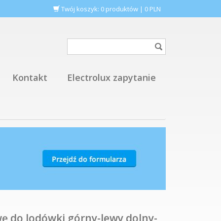
Twój koszyk:
0
produktów
|
0
PLN
Kontakt
Electrolux zapytanie
 do lodówki górny-lewy dolny-