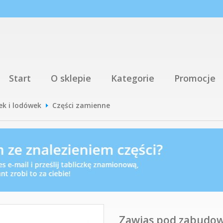
Start
O sklepie
Kategorie
Promocje
ek i lodówek
Części zamienne
Zawias pod zabudowę