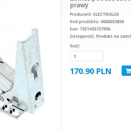
prawy
Producent:
ELECTROLUX
Kod produktu:
4006053856
Ean:
7321425727956
Dostępność:
Produkt na zamów
Ilość:
170.90
PLN