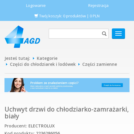
Logowanie
Rejestracja
Twój koszyk:
0
produktów
|
0
PLN
POKAŻ
MENU
Jesteś tutaj:
Kategorie
Części do chłodziarek i lodówek
Części zamienne
Uchwyt drzwi do chłodziarko-zamrażarki,
biały
Producent:
ELECTROLUX
Kod produktu:
2236286056